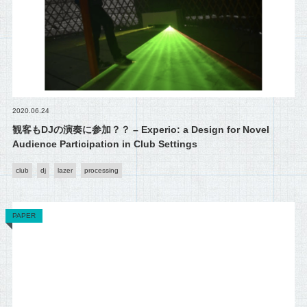
2020.06.24
観客もDJの演奏に参加？？ – Experio: a Design for Novel
Audience Participation in Club Settings
club
dj
lazer
processing
PAPER