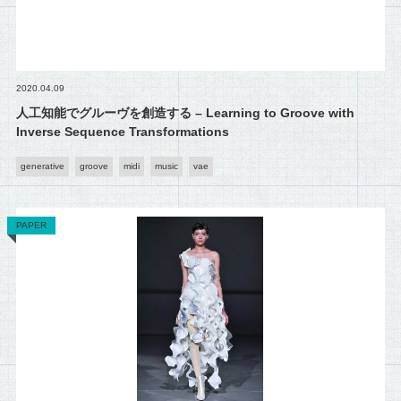
2020.04.09
人工知能でグルーヴを創造する – Learning to Groove with
Inverse Sequence Transformations
generative
groove
midi
music
vae
PAPER