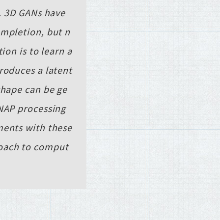
n. 3D GANs have
ompletion, but n
ion is to learn a
roduces a latent
shape can be ge
SNAP processing
ments with these
roach to comput