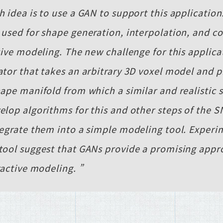
 idea is to use a GAN to support this applicatio
 used for shape generation, interpolation, and c
tive modeling. The new challenge for this applicat
ator that takes an arbitrary 3D voxel model and p
hape manifold from which a similar and realistic 
elop algorithms for this and other steps of the 
tegrate them into a simple modeling tool. Experi
tool suggest that GANs provide a promising app
eractive modeling.