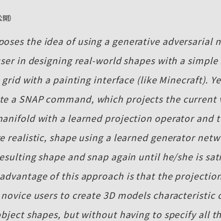
6公開）
poses the idea of using a generative adversarial 
user in designing real-world shapes with a simple 
 grid with a painting interface (like Minecraft). Ye
te a SNAP command, which projects the current v
manifold with a learned projection operator and 
e realistic, shape using a learned generator net
resulting shape and snap again until he/she is sati
 advantage of this approach is that the projectio
 novice users to create 3D models characteristic
object shapes, but without having to specify all th