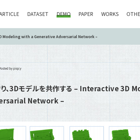
ARTICLE
DATASET
DEMO
PAPER
WORKS
OTHE
ling with a Generative Adversarial Network –
Posted by piqcy
Dモデルを共作する – Interactive 3D Mode
ersarial Network –