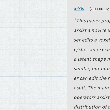
arXiv
（2017.06.1
This paper pro
assist a novice 
ser edits a voxel
e/she can execu
a latent shape 
similar, but mor
er can edit the 
esult. The main
operators assist
distribution of 