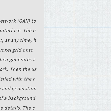
network (GAN) to
interface. The u
t, at any time, h
oxel grid onto
then generates a
work. Then the us
sfied with the r
n and generation
 of a background
e details. The c