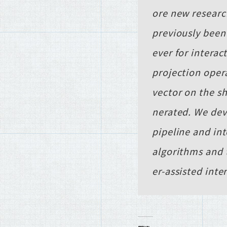
ore new research
previously been
ever for interac
projection oper
vector on the s
nerated. We dev
pipeline and in
algorithms and 
er-assisted int