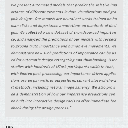
We present automated models that predict the relative imp
ortance of different elements in data visualizations and gra
phic designs. Our models are neural networks trained on hu
man clicks and importance annotations on hundreds of desi
gns. We collected a new dataset of crowdsourced importan
ce, and analyzed the predictions of our models with respect
to ground truth importance and human eye movements. We
demonstrate how such predictions of importance can be us
ed for automatic design retargeting and thumbnailing. User
studies with hundreds of MTurk participants validate that,
with limited post-processing, our importance-driven applica
tions are on par with, or outperform, current state-of-the-a
rt methods, including natural image saliency. We also provi
de a demonstration of how our importance predictions can
be built into interactive design tools to offer immediate fee
dback during the design process.
TAG