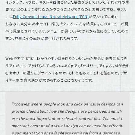
インタラクティブにテキストや画像といった要素を足していって、それぞれの重
要度がどのように変わるのかを見ることができるのも面白いですね。 モデル
には
Fully Convolutional Neural Network (FCN)
が使われています.
ちなみに自分のWebサイトで試したところ、こんな結果に。左のメニューが見
事に見落とされています。メニューが見にくいのは前から気になっていたので
すが、見事にその直感が裏付けされた形です。
Webやアプリ用に、わかりやすいUIを作りたい!といった場合に参考になりそ
うですが、ここで挙げられているのはあくまでも「セオリー」ですよね。AIが伝え
るセオリーの通りにデザインするのか、それともあえてそれを破るのか。デザ
イナー側の意思決定が求められることになりそうです。
Knowing where people look and click on visual designs can
provide clues about how the designs are perceived, and wh
ere the most important or relevant content lies. The most i
mportant content of a visual design can be used for effectiv
e summarization or to facilitate retrieval from a database.