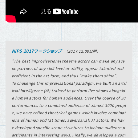
NIPS 2017ワークショップ
（2017.12.08公開）
The best improvisational theatre actors can make any sce
ne partner, of any skill level or ability, appear talented and
proficient in the art form, and thus “make them shine”.
To challenge this improvisational paradigm, we built an artif
icial intelligence (AI) trained to perform live shows alongsid
e human actors for human audiences. Over the course of 30
performances to a combined audience of almost 3000 peopl
e, we have refined theatrical games which involve combinat
ions of human and (at times, adversarial) AI actors. We hav
e developed specific scene structures to include audience p
articipants in interesting ways. Finally, we developed a com