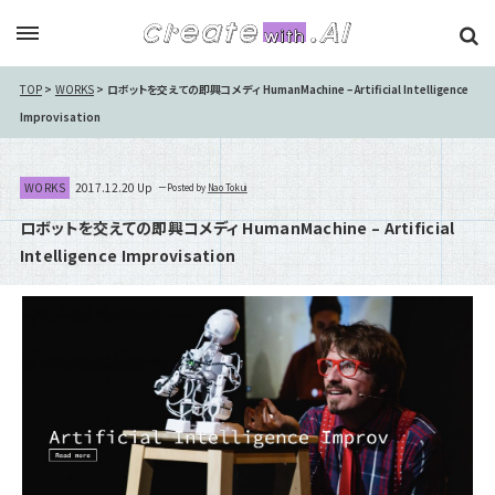
TOP
WORKS
ロボットを交えての即興コメディ HumanMachine – Artificial Intelligence
Improvisation
WORKS
2017.12.20 Up
Posted by
Nao Tokui
ロボットを交えての即興コメディ HumanMachine – Artificial
Intelligence Improvisation