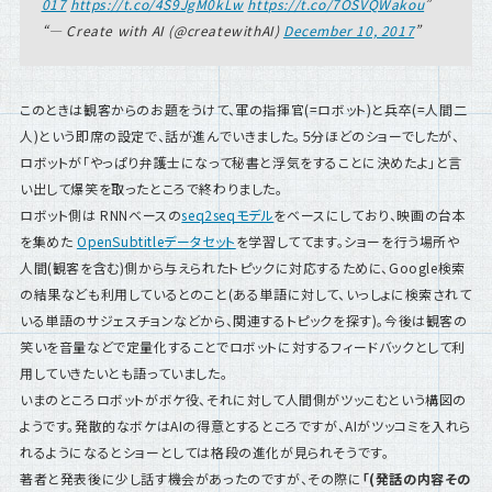
017
https://t.co/4S9JgM0kLw
https://t.co/7OSVQWakou
— Create with AI (@createwithAI)
December 10, 2017
このときは観客からのお題をうけて、軍の指揮官(=ロボット)と兵卒(=人間二
人)という即席の設定で、話が進んでいきました。５分ほどのショーでしたが、
ロボットが「やっぱり弁護士になって秘書と浮気をすることに決めたよ」と言
い出して爆笑を取ったところで終わりました。
ロボット側は RNNベースの
seq2seqモデル
をベースにしており、映画の台本
を集めた
OpenSubtitleデータセット
を学習しててます。ショーを行う場所や
人間(観客を含む)側から与えられたトピックに対応するために、Google検索
の結果なども利用しているとのこと(ある単語に対して、いっしょに検索されて
いる単語のサジェスチョンなどから、関連するトピックを探す)。今後は観客の
笑いを音量などで定量化することでロボットに対するフィードバックとして利
用していきたいとも語っていました。
いまのところロボットがボケ役、それに対して人間側がツッこむという構図の
ようです。発散的なボケはAIの得意とするところですが、AIがツッコミを入れら
れるようになるとショーとしては格段の進化が見られそうです。
著者と発表後に少し話す機会があったのですが、その際に
「(発話の内容その