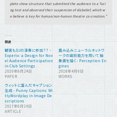
plete show structure that submitted the audience to a Turi
ng test and observed their suspension of disbelief, which w
e believe is key for human/non-human theatre co-creation.
関連
観客もDJの演奏に参加？？ -
畳み込みニューラルネットワ
Experio: a Design for Nov
ークの識別能力を用いて抽
el Audience Participation
象画を描く- Perception En
in Club Settings
gines
2020年6月24日
2018年4月6日
PAPER
WORKS
ウィットに富んだキャプション
生成 - Punny Captions: Wi
ttyWordplay in Image De
scriptions
2017年6月19日
ARTICLE