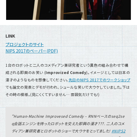
LINK
プロジェクトのサイト
NIPS 2017のペーパー(PDF)
1台のロボットと二人のコメディアン兼研究者という異色の組み合わせで構
成される即興のお笑い (
Improvized Comedy
)。イメージとしては日本の
漫才のようなものを想像してください。
先日のNIPS 2017でのワークショップ
でも論文の発表とデモが行われ、シュールな笑いで大ウケしていました。下は
その時の模様。(見にくくてすいません… 雰囲気だけでも!)
Human-Machine Improvesed Comedy – RNNベースのseq2se
q会話エンジンを持ったロボットを交えた即興の漫才???. 二人のコメ
ディアン兼研究者とロボットのショーで大ウケをとってました!
#NIPS2