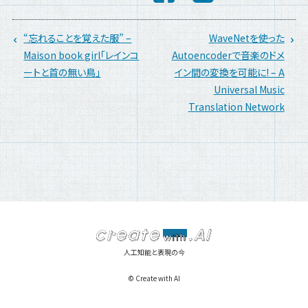
“忘れることを覚えた服” –
WaveNetを使った
Maison book girl「レインコ
Autoencoderで音楽のドメ
ートと首の無い鳥」
イン間の変換を可能に! – A
Universal Music
Translation Network
人工知能と表現の今
© Create with AI