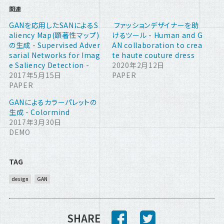
関連
GANを応用したSANによるS
ファッションデザイナーを助
aliency Map(顕著性マップ)
けるツール - Human and G
の生成 - Supervised Adver
AN collaboration to crea
sarial Networks for Imag
te haute couture dress
e Saliency Detection -
2020年2月12日
2017年5月15日
PAPER
PAPER
GANによるカラーパレットの
生成 - Colormind
2017年3月30日
DEMO
TAG
design
GAN
SHARE