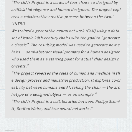
The chAIr Project is a series of four chairs co-designed by
artificial intelligence and human designers. The project expl
ores a collaborative creative process between the two.
INTRO
We trained a generative neural network (GAN) using a data
set of iconic 20th-century chairs with the goal to “generate
a classic”. The resulting model was used to generate new c
hairs — semi-abstract visual prompts for a human designer
who used them as a starting point for actual chair design c
oncepts.
The project reverses the roles of human and machine in th
e design process and industrial production. It explores co-cr
eativity between humans and AI, taking the chair — the arc
hetype of a designed object — as an example.
The chAIr Project is a collaboration between Philipp Schmi
tt, Steffen Weiss, and two neural networks.