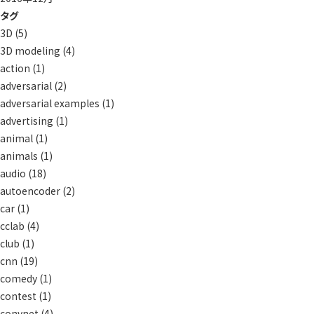
タグ
3D
(5)
3D modeling
(4)
action
(1)
adversarial
(2)
adversarial examples
(1)
advertising
(1)
animal
(1)
animals
(1)
audio
(18)
autoencoder
(2)
car
(1)
cclab
(4)
club
(1)
cnn
(19)
comedy
(1)
contest
(1)
convnet
(4)