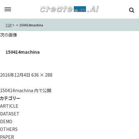
TOP
150414machina
次の画像
150414machina
投
フ
2016年12月4日
636 × 288
稿
ル
日:
投
サ
150414machina
内で公開
稿
イ
カテゴリー
ナ
ズ
ARTICLE
ビ
DATASET
ゲ
DEMO
ー
OTHERS
シ
PAPER