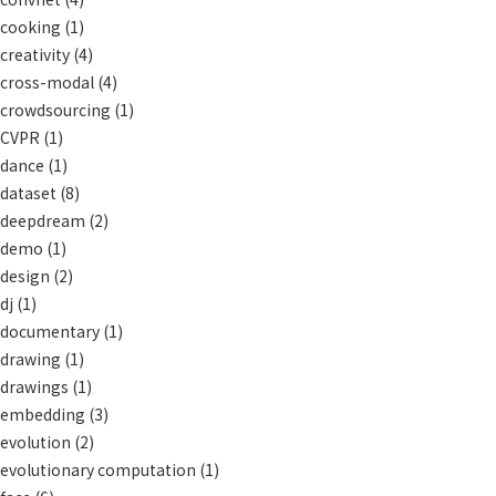
cooking
(1)
creativity
(4)
cross-modal
(4)
crowdsourcing
(1)
CVPR
(1)
dance
(1)
dataset
(8)
deepdream
(2)
demo
(1)
design
(2)
dj
(1)
documentary
(1)
drawing
(1)
drawings
(1)
embedding
(3)
evolution
(2)
evolutionary computation
(1)