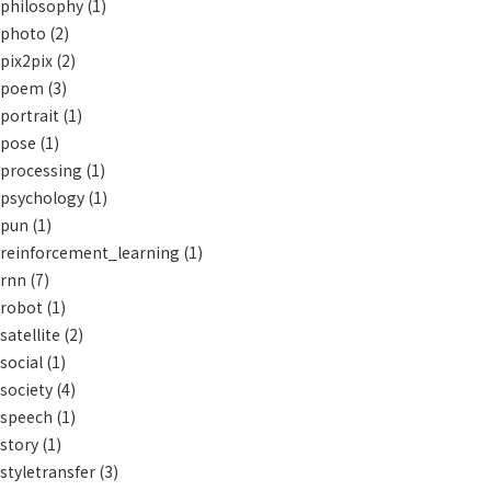
philosophy
(1)
photo
(2)
pix2pix
(2)
poem
(3)
portrait
(1)
pose
(1)
processing
(1)
psychology
(1)
pun
(1)
reinforcement_learning
(1)
rnn
(7)
robot
(1)
satellite
(2)
social
(1)
society
(4)
speech
(1)
story
(1)
styletransfer
(3)